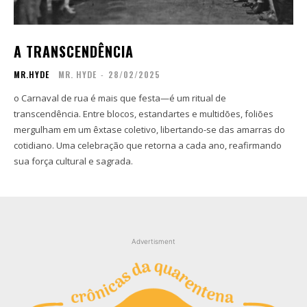
Contato
Contato
Zine
Zine
A TRANSCENDÊNCIA
Autores
Autores
MR.HYDE
MR. HYDE
-
28/02/2025
Sobre
Sobre
Contato
Contato
o Carnaval de rua é mais que festa—é um ritual de
transcendência. Entre blocos, estandartes e multidões, foliões
mergulham em um êxtase coletivo, libertando-se das amarras do
Filmes
Filmes
cotidiano. Uma celebração que retorna a cada ano, reafirmando
Sobre
Sobre
sua força cultural e sagrada.
Blog
Blog
Portfólio
Portfólio
Contato
Contato
Advertisment