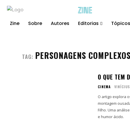
ZINE
Zine
Sobre
Autores
Editorias
Tópico
PERSONAGENS COMPLEXO
TAG:
O QUE TEM 
CINEMA
VINÍCIU
O artigo explora 
montagem ousada,
Filho. Uma análise
e humor ácido.