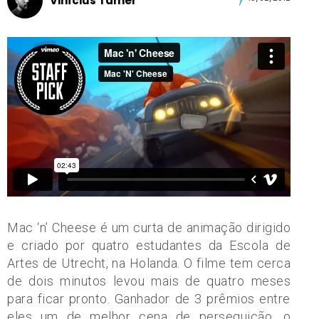
Vinícius Tamer
Mac ‘n’ Cheese é um curta de animação dirigido
e criado por quatro estudantes da Escola de
Artes de Utrecht, na Holanda. O filme tem cerca
de dois minutos levou mais de quatro meses
para ficar pronto. Ganhador de 3 prêmios entre
eles um de melhor cena de perseguição, o