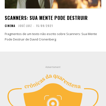
Contato
Contato
Zine
Zine
SCANNERS: SUA MENTE PODE DESTRUIR
Autores
Autores
CINEMA
JOSÉ LUIZ
-
15/09/2021
Sobre
Sobre
Contato
Contato
Fragmentos de um texto não escrito sobre Scanners: Sua Mente
Pode Destruir de David Cronenberg
Filmes
Filmes
Sobre
Sobre
Blog
Blog
Portfólio
Portfólio
Advertisment
Contato
Contato