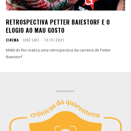
Contato
Contato
Zine
Zine
RETROSPECTIVA PETTER BAIESTORF E O
Autores
Autores
ELOGIO AO MAU GOSTO
Sobre
Sobre
CINEMA
JOSÉ LUIZ
-
12/11/2021
Contato
Contato
MAM do Rio realiza uma retrospectiva da carreira de Petter
Baiestorf
Filmes
Filmes
Sobre
Sobre
Blog
Blog
Portfólio
Portfólio
Contato
Contato
Advertisment