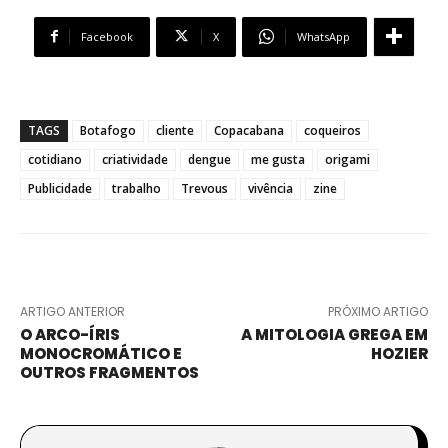
Facebook
X
WhatsApp
TAGS
Botafogo
cliente
Copacabana
coqueiros
cotidiano
criatividade
dengue
me gusta
origami
Publicidade
trabalho
Trevous
vivência
zine
ARTIGO ANTERIOR
PRÓXIMO ARTIGO
O ARCO-ÍRIS
A MITOLOGIA GREGA EM
MONOCROMÁTICO E
HOZIER
OUTROS FRAGMENTOS