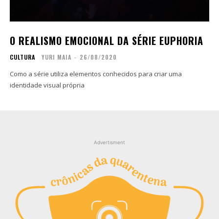
Copyright © 2025 TREVOUS®. Todos os direitos
Copyright © 2025 TREVOUS®. Todos os direitos
reservados.
reservados.
O REALISMO EMOCIONAL DA SÉRIE EUPHORIA
CULTURA
YURI MAIA
-
26/08/2020
Como a série utiliza elementos conhecidos para criar uma
identidade visual própria
Advertisment