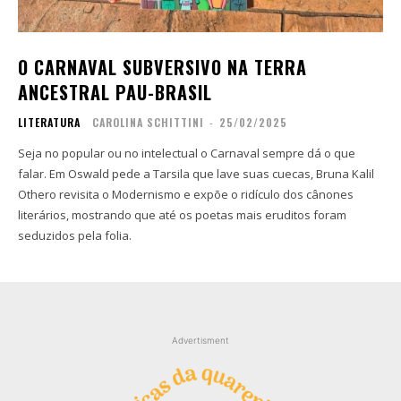
Contato
Contato
Zine
Zine
O CARNAVAL SUBVERSIVO NA TERRA
Autores
Autores
ANCESTRAL PAU-BRASIL
Sobre
Sobre
LITERATURA
CAROLINA SCHITTINI
-
25/02/2025
Contato
Contato
Seja no popular ou no intelectual o Carnaval sempre dá o que
falar. Em Oswald pede a Tarsila que lave suas cuecas, Bruna Kalil
Filmes
Filmes
Othero revisita o Modernismo e expõe o ridículo dos cânones
Sobre
Sobre
literários, mostrando que até os poetas mais eruditos foram
Blog
Blog
seduzidos pela folia.
Portfólio
Portfólio
Contato
Contato
Advertisment