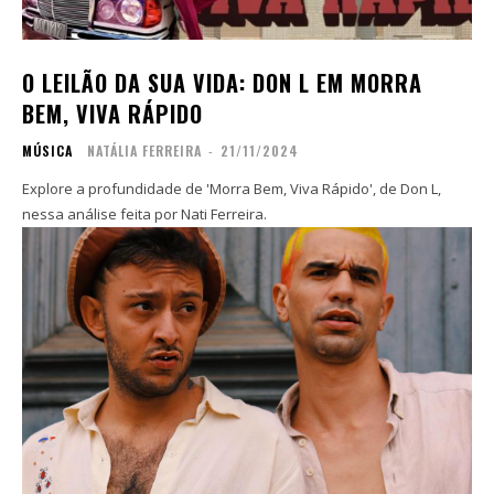
Contato
Contato
O LEILÃO DA SUA VIDA: DON L EM MORRA
Zine
Zine
BEM, VIVA RÁPIDO
Autores
Autores
Sobre
Sobre
MÚSICA
NATÁLIA FERREIRA
-
21/11/2024
Contato
Contato
Explore a profundidade de 'Morra Bem, Viva Rápido', de Don L,
nessa análise feita por Nati Ferreira.
Filmes
Filmes
Sobre
Sobre
Blog
Blog
Portfólio
Portfólio
Contato
Contato