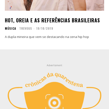
Copyright © 2025 TREVOUS®. Todos os direitos
Copyright © 2025 TREVOUS®. Todos os direitos
reservados.
reservados.
HOT, OREIA E AS REFERÊNCIAS BRASILEIRAS
MÚSICA
TREVOUS
-
19/10/2019
A dupla mineira que vem se destacando na cena hip hop
Advertisment