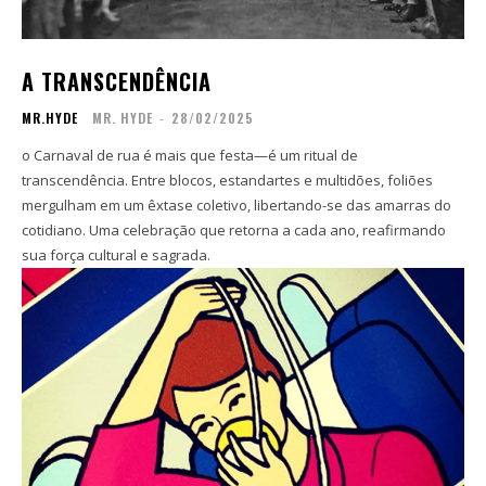
Inscreva-se
Inscreva-se
Contato
Contato
A TRANSCENDÊNCIA
Zine
Zine
MR.HYDE
MR. HYDE
-
28/02/2025
Autores
Autores
Sobre
Sobre
o Carnaval de rua é mais que festa—é um ritual de
Contato
Contato
transcendência. Entre blocos, estandartes e multidões, foliões
mergulham em um êxtase coletivo, libertando-se das amarras do
cotidiano. Uma celebração que retorna a cada ano, reafirmando
Filmes
Filmes
sua força cultural e sagrada.
Sobre
Sobre
Blog
Blog
Portfólio
Portfólio
Contato
Contato