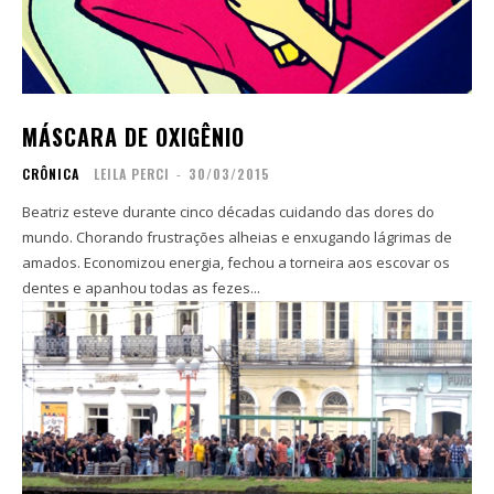
Copyright © 2025 TREVOUS®. Todos os direitos
Copyright © 2025 TREVOUS®. Todos os direitos
reservados.
reservados.
MÁSCARA DE OXIGÊNIO
CRÔNICA
LEILA PERCI
-
30/03/2015
Beatriz esteve durante cinco décadas cuidando das dores do
mundo. Chorando frustrações alheias e enxugando lágrimas de
amados. Economizou energia, fechou a torneira aos escovar os
dentes e apanhou todas as fezes...