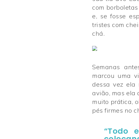
com borboletas
e, se fosse es
tristes com che
chá.
Semanas antes
marcou uma via
dessa vez ela 
avião, mas ela
muito prática, 
pés firmes no c
“Todo e
colocan