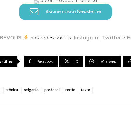
Assine nossa Newsletter
REVOUS
nas redes sociais:
Instagram
,
Twitter
e
F
rtilhe
Facebook
X
WhatsApp
crônica
oxigenio
pordosol
recife
texto