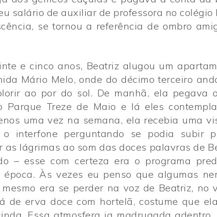
u salário de auxiliar de professora no colégio 
cência, se tornou a referência de ombro ami
inte e cinco anos, Beatriz alugou um apartame
nida Mário Melo, onde do décimo terceiro and
colorir ao por do sol. De manhã, ela pegava 
ao Parque Treze de Maio e lá eles contemp
nos uma vez na semana, ela recebia uma vis
 o interfone perguntando se podia subir 
 as lágrimas ao som das doces palavras de Be
do – esse com certeza era o programa predi
a época. Às vezes eu penso que algumas nem
 mesmo era se perder na voz de Beatriz, no 
á de erva doce com hortelã, costume que e
cinda. Essa atmosfera ia madrugada adentro. 