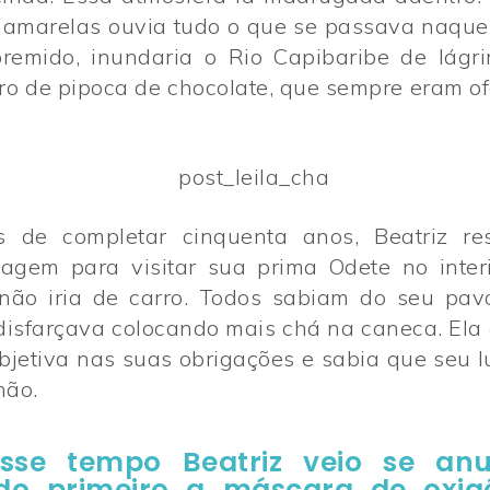
 amarelas ouvia tudo o que se passava naquel
premido, inundaria o Rio Capibaribe de lágri
iro de pipoca de chocolate, que sempre eram o
 de completar cinquenta anos, Beatriz re
gem para visitar sua prima Odete no inter
não iria de carro. Todos sabiam do seu pav
 disfarçava colocando mais chá na caneca. Ela
objetiva nas suas obrigações e sabia que seu 
hão.
sse tempo Beatriz veio se an
do primeiro a máscara de oxig