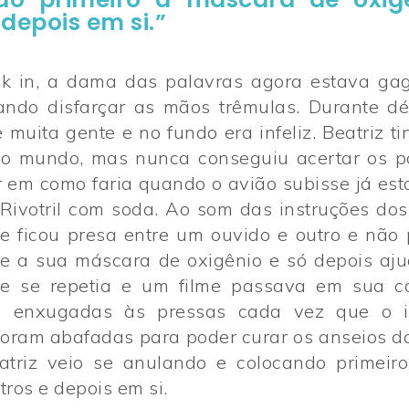
 depois em si.”
k in, a dama das palavras agora estava ga
tando disfarçar as mãos trêmulas. Durante dé
 muita gente e no fundo era infeliz. Beatriz t
do mundo, mas nunca conseguiu acertar os p
r em como faria quando o avião subisse já es
Rivotril com soda. Ao som das instruções dos
e ficou presa entre um ouvido e outro e não 
ue a sua máscara de oxigênio e só depois aj
ase se repetia e um filme passava em sua c
m enxugadas às pressas cada vez que o in
foram abafadas para poder curar os anseios d
atriz veio se anulando e colocando primeir
tros e depois em si.