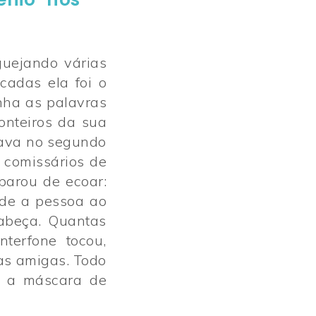
guejando várias
cadas ela foi o
inha as palavras
onteiros da sua
tava no segundo
 comissários de
parou de ecoar:
ude a pessoa ao
abeça. Quantas
terfone tocou,
as amigas. Todo
o a máscara de