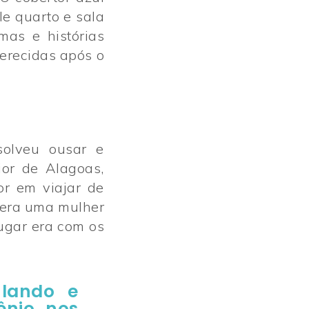
e quarto e sala
mas e histórias
ferecidas após o
solveu ousar e
ior de Alagoas,
or em viajar de
 era uma mulher
lugar era com os
ulando e
ênio nos