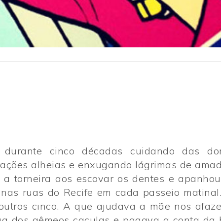
e durante cinco décadas cuidando das d
rações alheias e enxugando lágrimas de ama
u a torneira aos escovar os dentes e apanhou
 nas ruas do Recife em cada passeio matinal.
outros cinco. A que ajudava a mãe nos afaze
ga dos gêmeos caçulas e pagava a conta da 