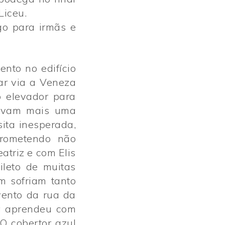
Liceu.
go para irmãs e
nto no edifício
ar via a Veneza
o elevador para
lavam mais uma
ita inesperada,
prometendo não
atriz e com Elis
leto de muitas
 sofriam tanto
vento da rua da
la aprendeu com
O cobertor azul