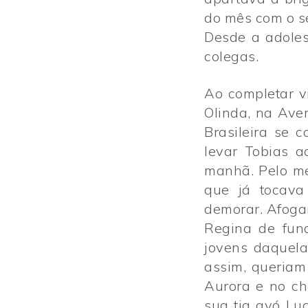
do mês com o se
Desde a adoles
colegas.
Ao completar v
Olinda, na Ave
Brasileira se 
levar Tobias 
manhã. Pelo me
que já tocava
demorar. Afogar
Regina de fun
jovens daquel
assim, queriam
Aurora e no ch
sua tia avó Lu