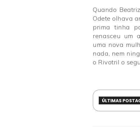
Quando Beatriz
Odete olhava an
prima tinha p
renasceu um a
uma nova mulhe
nada, nem ning
o Rivotril o seg
ÚLTIMAS POSTA