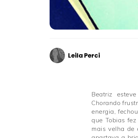
Leila Perci
Beatriz estev
Chorando frust
energia, fecho
que Tobias fez
mais velha de 
apartava a bri