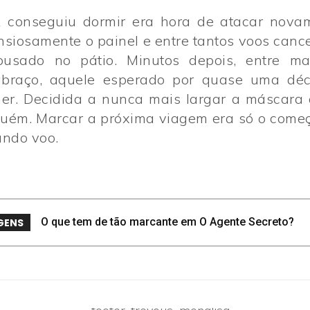
 conseguiu dormir era hora de atacar novam
siosamente o painel e entre tantos voos canc
ousado no pátio. Minutos depois, entre ma
braço, aquele esperado por quase uma déc
r. Decidida a nunca mais largar a máscara 
uém. Marcar a próxima viagem era só o come
undo voo.
O que tem de tão marcante em O Agente Secreto?
GENS