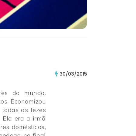
30/03/2015
ores do mundo.
dos. Economizou
 todas as fezes
 Ela era a irmã
res domésticos,
bodega no final