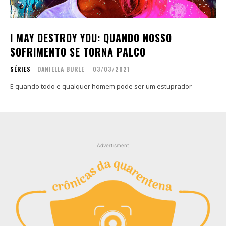
Contato
Contato
Zine
Zine
I MAY DESTROY YOU: QUANDO NOSSO
Autores
Autores
SOFRIMENTO SE TORNA PALCO
Sobre
Sobre
SÉRIES
DANIELLA BURLE
-
03/03/2021
Contato
Contato
E quando todo e qualquer homem pode ser um estuprador
Filmes
Filmes
Sobre
Sobre
Blog
Blog
Portfólio
Portfólio
Advertisment
Contato
Contato