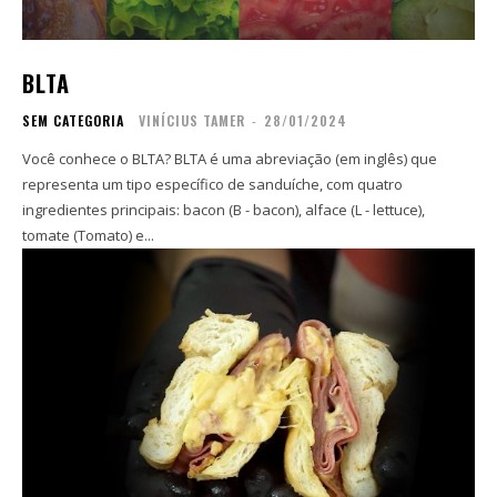
Inscreva-se
Inscreva-se
Contato
Contato
BLTA
Zine
Zine
SEM CATEGORIA
VINÍCIUS TAMER
-
28/01/2024
Autores
Autores
Sobre
Sobre
Você conhece o BLTA? BLTA é uma abreviação (em inglês) que
Contato
Contato
representa um tipo específico de sanduíche, com quatro
ingredientes principais: bacon (B - bacon), alface (L - lettuce),
tomate (Tomato) e...
Filmes
Filmes
Sobre
Sobre
Blog
Blog
Portfólio
Portfólio
Contato
Contato