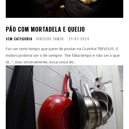
Copyright © 2025 TREVOUS®. Todos os direitos
Copyright © 2025 TREVOUS®. Todos os direitos
reservados.
reservados.
PÃO COM MORTADELA E QUEIJO
SEM CATEGORIA
VINÍCIUS TAMER
-
21/01/2024
Faz um certo tempo que parei de postar na Cozinha TREVOUS. O
motivo poderia ser o de sempre: "me falta tempo e não sei o que
lá...", mas sinceramente, essa coisa de...