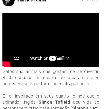
Vinícius Tamer
Gatos são animais que gostam de se divertir.
Basta esquecer uma caixa aberta para que eles
comecem suas performances atrapalhadas.
E foi inspirado em seus quatro felinos que o
animador inglês
Simon Tofield
deu vida ao
personagem principal a animação “
Simon’s Cat
“.