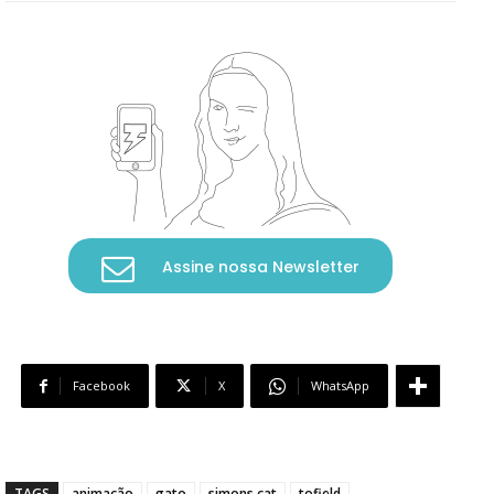
Assine nossa Newsletter
Facebook
X
WhatsApp
TAGS
animação
gato
simons cat
tofield