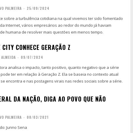
VO PALMEIRA
-
25/09/2024
e sobre a turbulência cotidiana na qual vivemos ter sido fomentado
ade humana de resolver mais questões em menos tempo.
E CITY CONHECE GERAÇÃO Z
 ALMEIDA
-
09/07/2024
tora analisa o impacto, tanto positivo, quanto negativo que a série
 pode ter em relação à Geração Z. Ela se baseia no contexto atual
se encontra e nas postagens virais nas redes sociais sobre a série.
ERAL DA NAÇÃO, DIGA AO POVO QUE NÃO
VO PALMEIRA
-
08/03/2021
ado: Junno Sena