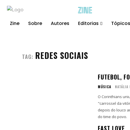
ZINE
Zine
Sobre
Autores
Editorias
Tópico
REDES SOCIAIS
TAG:
FUTEBOL, F
MÚSICA
NATÁLIA 
O Corinthians uni
"carrossel da vit
depois do louco a
do time do povo.
FAST LOVE