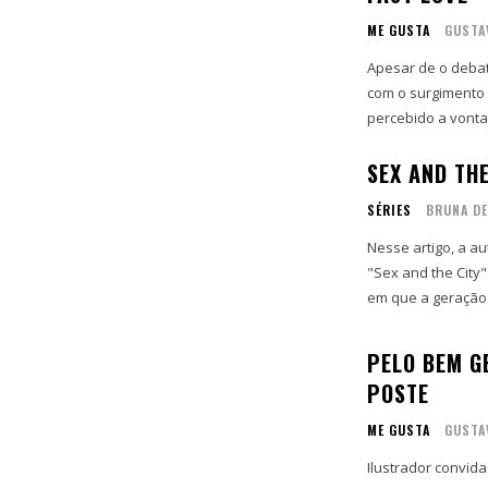
ME GUSTA
GUSTA
Apesar de o debat
com o surgimento da Internet, vários empresários ao redor do mundo já haviam
percebido a vont
SEX AND TH
SÉRIES
BRUNA DE
Nesse artigo, a au
"Sex and the City"
em que a geração 
PELO BEM G
POSTE
ME GUSTA
GUSTA
Ilustrador convid