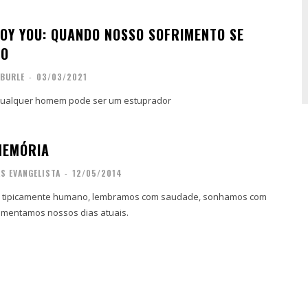
ROY YOU: QUANDO NOSSO SOFRIMENTO SE
CO
 BURLE
-
03/03/2021
qualquer homem pode ser um estuprador
MEMÓRIA
S EVANGELISTA
-
12/05/2014
 tipicamente humano, lembramos com saudade, sonhamos com
amentamos nossos dias atuais.