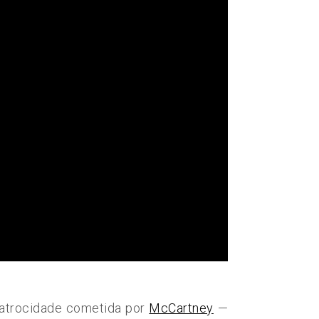
trocidade cometida por
McCartney
—