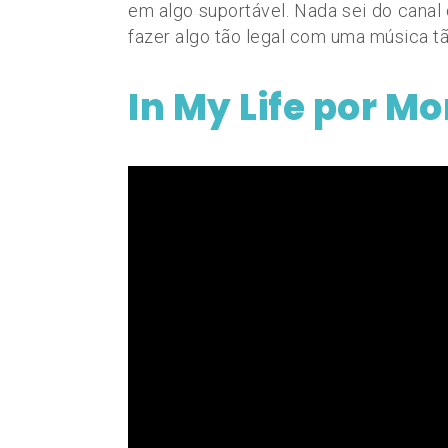
em algo suportável. Nada sei do canal
fazer algo tão legal com uma música t
In My Life por M