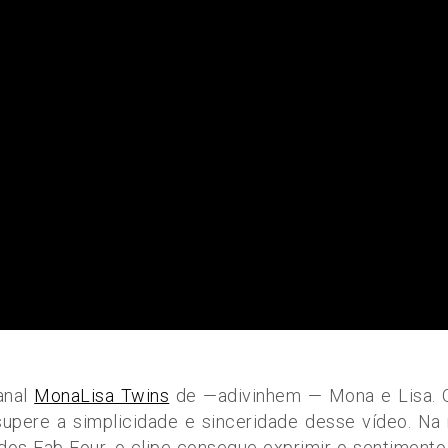
anal
MonaLisa Twins
de —adivinhem — Mona e Lisa. 
supere a simplicidade e sinceridade desse vídeo. N
 dos Fab Four, o clipe consegue exprimir o sentiment