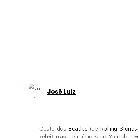
José Luiz
Gosto dos
Beatles
(de
Rolling Stones
releituras
de músicas no YouTube. En