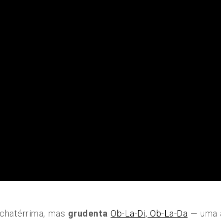
 chatérrima, mas
grudenta
Ob-La-Di, Ob-La-Da
— uma a