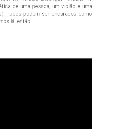
tética de uma pessoa, um violão e uma
nte). Todos podem ser encarados como
os lá, então.