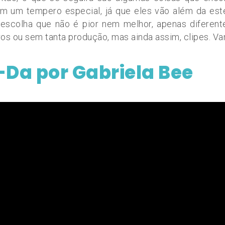
têm um tempero especial, já que eles vão além da es
a escolha que não é pior nem melhor, apenas difere
os ou sem tanta produção, mas ainda assim, clipes. Vam
-Da por Gabriela Bee