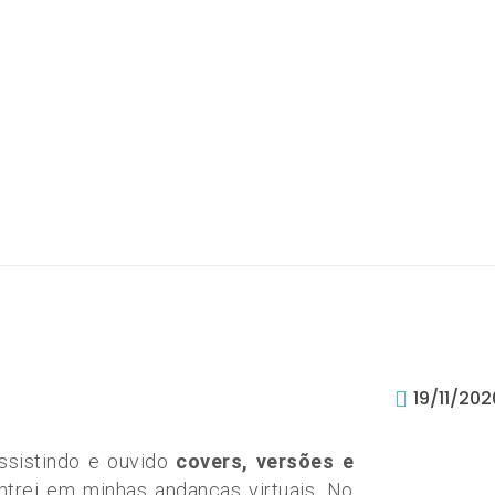
19/11/202
ssistindo e ouvido
covers, versões e
trei em minhas andanças virtuais. No