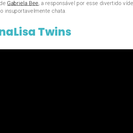
 de
Gabriela Bee
, a responsável por esse divertido ví
ão insuportavelmente chata.
onaLisa Twins