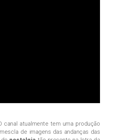
O canal atualmente tem uma produção
a mescla de imagens das andanças das
o de
nostalgia
tão presente na letra da