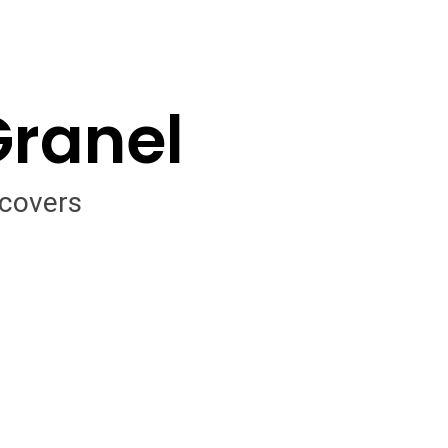
Granel
 covers