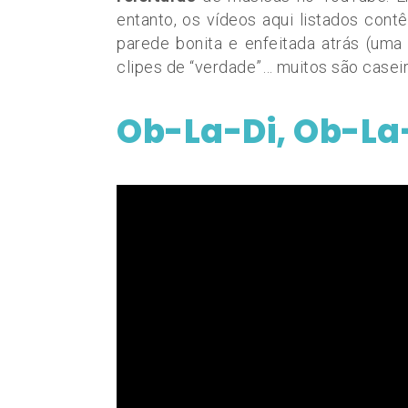
entanto, os vídeos aqui listados con
parede bonita e enfeitada atrás (um
clipes de “verdade”… muitos são caseir
Ob-La-Di, Ob-La