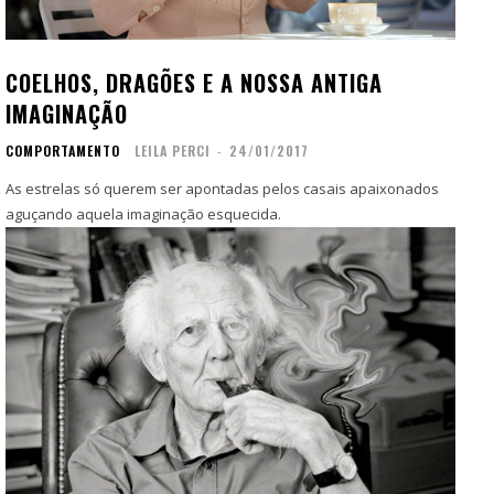
Inscreva-se
Inscreva-se
Contato
Contato
COELHOS, DRAGÕES E A NOSSA ANTIGA
Zine
Zine
IMAGINAÇÃO
Autores
Autores
COMPORTAMENTO
LEILA PERCI
-
24/01/2017
Sobre
Sobre
Contato
Contato
As estrelas só querem ser apontadas pelos casais apaixonados
aguçando aquela imaginação esquecida.
Filmes
Filmes
Sobre
Sobre
Blog
Blog
Portfólio
Portfólio
Contato
Contato