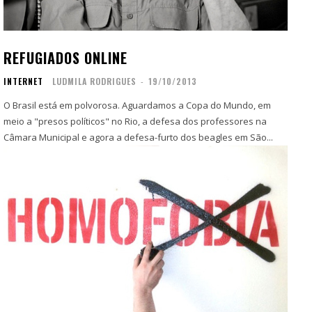
Copyright © 2025 TREVOUS®. Todos os direitos
Copyright © 2025 TREVOUS®. Todos os direitos
reservados.
reservados.
REFUGIADOS ONLINE
INTERNET
LUDMILA RODRIGUES
-
19/10/2013
O Brasil está em polvorosa. Aguardamos a Copa do Mundo, em
meio a "presos políticos" no Rio, a defesa dos professores na
Câmara Municipal e agora a defesa-furto dos beagles em São...