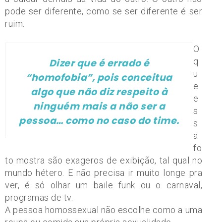
pode ser diferente, como se ser diferente é ser
ruim.
O
q
Dizer que é errado é
u
“homofobia”, pois conceitua
e
algo que não diz respeito à
e
ninguém mais a não ser a
s
pessoa… como no caso do time.
s
a
fo
to mostra são exageros de exibição, tal qual no
mundo hétero. E não precisa ir muito longe pra
ver, é só olhar um baile funk ou o carnaval,
programas de tv.
A pessoa homossexual não escolhe como a uma