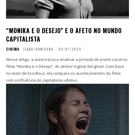
“MONIKA E O DESEJO” E O AFETO NO MUNDO
Copyright © 2025 TREVOUS®. Todos os direitos
Copyright © 2025 TREVOUS®. Todos os direitos
reservados.
reservados.
CAPITALISTA
CINEMA
ILANA IVANICSKA
-
02/07/2024
Nesse artigo, a autora busca analisar a jornada do jovem casal no
filme “Monika e o Desejo”, do diretor Ingmar Bergman. Com base
no texto de Eva Illouz, ela compara os acontecimentos do filme
com a influência do capitalismo afetivo.