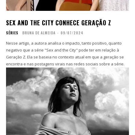
Coletivo
Coletivo
Membros
Membros
Inscreva-se
Inscreva-se
SEX AND THE CITY CONHECE GERAÇÃO Z
Contato
Contato
SÉRIES
BRUNA DE ALMEIDA
-
09/07/2024
Zine
Zine
Nesse artigo, a autora analisa o impacto, tanto positivo, quanto
Autores
Autores
negativo que a série "Sex and the City" pode ter em relação à
Sobre
Sobre
Geração Z. Ela se baseia no contexto atual em que a geração se
Contato
Contato
encontra e nas postagens virais nas redes sociais sobre a série.
Filmes
Filmes
Sobre
Sobre
Blog
Blog
Portfólio
Portfólio
Contato
Contato