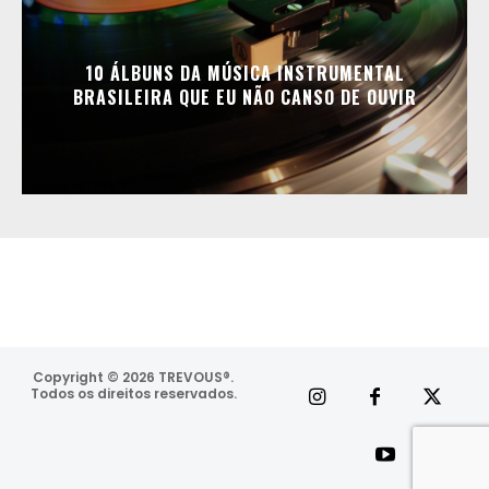
10 ÁLBUNS DA MÚSICA INSTRUMENTAL
BRASILEIRA QUE EU NÃO CANSO DE OUVIR
Copyright © 2026 TREVOUS®.
[/tdc_zone]
[/tdc_zone]
Todos os direitos reservados.