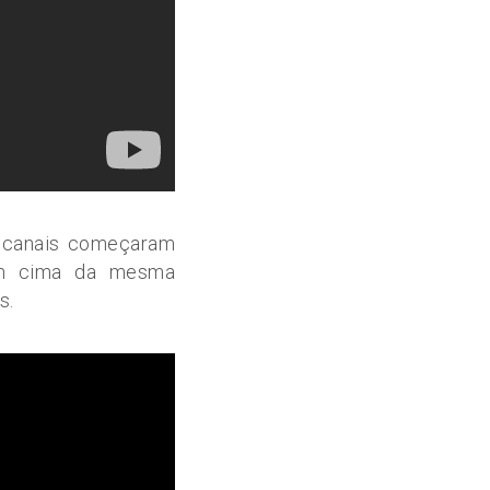
 canais começaram
 em cima da mesma
s.