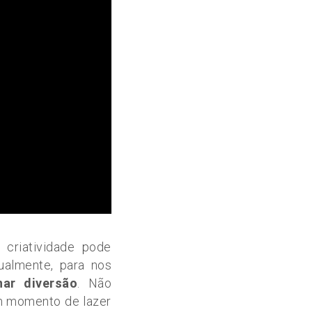
criatividade pode
ualmente, para nos
nar diversão
. Não
um momento de lazer