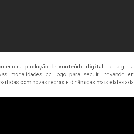
nômeno na produção de
conteúdo digital
que alguns
ovas modalidades do jogo para seguir inovando
 partidas com novas regras e dinâmicas mais elaborada