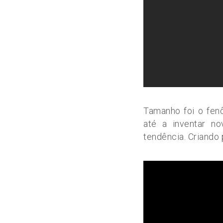
Tamanho foi o fe
até a inventar n
tendência. Criando