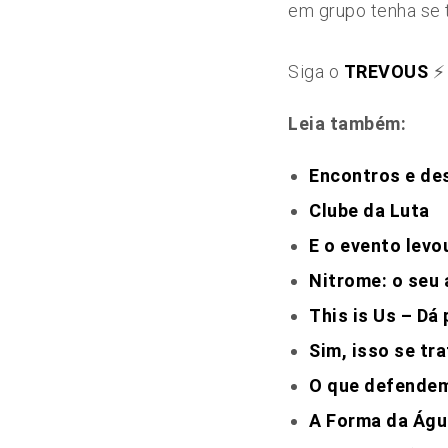
em grupo tenha se 
Siga o
TREVOUS
⚡️
Leia também:
Encontros e de
Clube da Luta
E o evento levo
Nitrome: o seu 
This is Us – Dá
Sim, isso se tr
O que defendem
A Forma da Águ