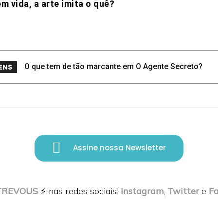
m vida, a arte imita o quê?
O que tem de tão marcante em O Agente Secreto?
ENS
Assine nossa Newsletter
TREVOUS
⚡️ nas redes sociais:
Instagram
,
Twitter
e
F