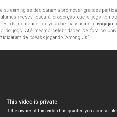
de streaming se dedicaram a promover grandes partid
últimos meses, dada à proporção que o jogo tomou
dores de conteúdo no youtube passaram a
engajar
ng do jogo. Até mesmo celebridades de fora do univ
articiparam de
collabs
jogando “Among Us”.