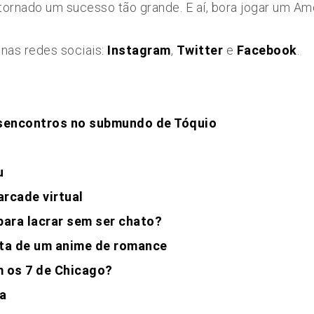
tornado um sucesso tão grande. E aí, bora jogar um A
 nas redes sociais:
Instagram
,
Twitter
e
Facebook
.
sencontros no submundo de Tóquio
u
arcade virtual
 para lacrar sem ser chato?
ata de um anime de romance
 os 7 de Chicago?
a