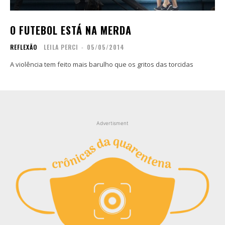
Copyright © 2025 TREVOUS®. Todos os direitos
Copyright © 2025 TREVOUS®. Todos os direitos
O FUTEBOL ESTÁ NA MERDA
reservados.
reservados.
REFLEXÃO
LEILA PERCI
-
05/05/2014
A violência tem feito mais barulho que os gritos das torcidas
Advertisment