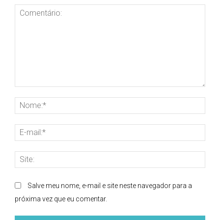
Comentário:
Nom
E-
mai
Site
Salve meu nome, e-mail e site neste navegador para a
próxima vez que eu comentar.