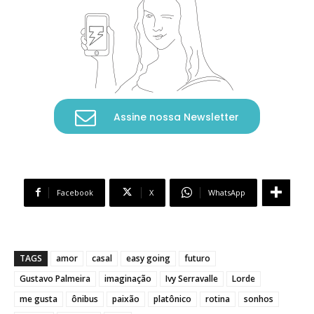
Assine nossa Newsletter
Facebook
X
WhatsApp
TAGS
amor
casal
easy going
futuro
Gustavo Palmeira
imaginação
Ivy Serravalle
Lorde
me gusta
ônibus
paixão
platônico
rotina
sonhos