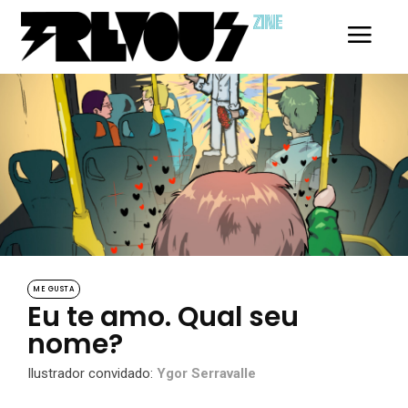
ZINE
ME GUSTA
Eu te amo. Qual seu
nome?
Ilustrador convidado:
Ygor Serravalle