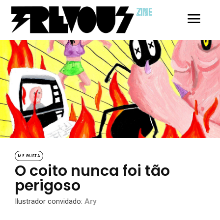
ZINE
ME GUSTA
O coito nunca foi tão
perigoso
Ilustrador convidado:
Ary