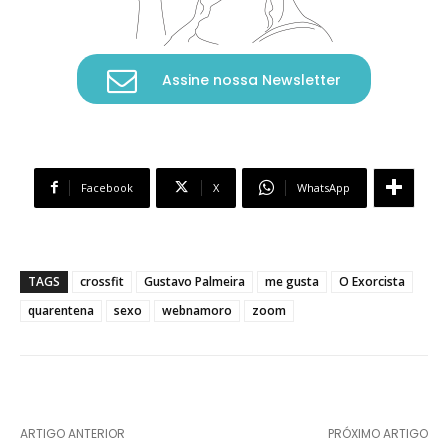
Assine nossa Newsletter
Facebook
X
WhatsApp
TAGS
crossfit
Gustavo Palmeira
me gusta
O Exorcista
quarentena
sexo
webnamoro
zoom
ARTIGO ANTERIOR
PRÓXIMO ARTIGO