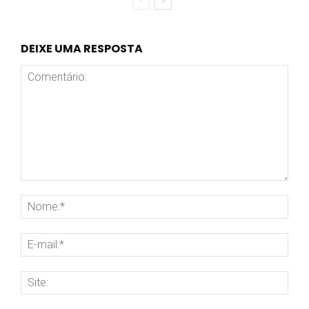
DEIXE UMA RESPOSTA
Comentário:
Nom
E-
mai
Site