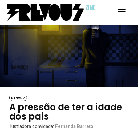
ZINE
ME GUSTA
A pressão de ter a idade
dos pais
Ilustradora convidada:
Fernanda Barreto