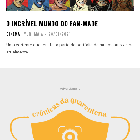
Contato
Contato
Zine
Zine
O INCRÍVEL MUNDO DO FAN-MADE
Autores
Autores
CINEMA
YURI MAIA
-
28/01/2021
Sobre
Sobre
Contato
Contato
Uma vertente que tem feito parte do portfólio de muitos artistas na
atualmente
Filmes
Filmes
Sobre
Sobre
Blog
Blog
Portfólio
Portfólio
Advertisment
Contato
Contato