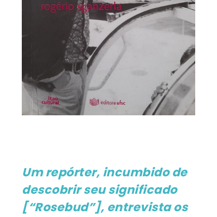
Um repórter, incumbido de
descobrir seu significado
[“Rosebud”],
entrevista os