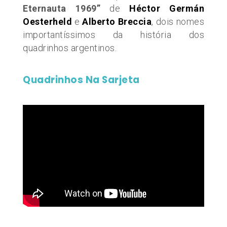
Eternauta 1969”
de
Héctor Germán
Oesterheld
e
Alberto Breccia
, dois nomes
importantíssimos da história dos
quadrinhos argentinos.
Quadrinhos Na Sarjeta